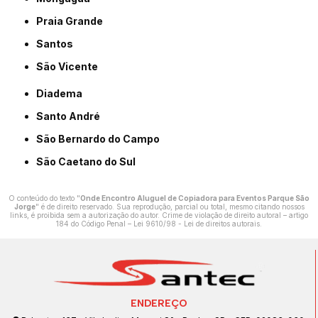
Praia Grande
Santos
São Vicente
Diadema
Santo André
São Bernardo do Campo
São Caetano do Sul
O conteúdo do texto "
Onde Encontro Aluguel de Copiadora para Eventos Parque São
Jorge
" é de direito reservado. Sua reprodução, parcial ou total, mesmo citando nossos
links, é proibida sem a autorização do autor. Crime de violação de direito autoral – artigo
184 do Código Penal –
Lei 9610/98 - Lei de direitos autorais
.
ENDEREÇO