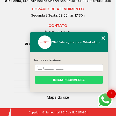
R. Lontra, 137 - Vila Isolina Mazzei São Paulo - SP - CEP: 02083-030
HORÁRIO DE ATENDIMENTO
Segunda à Sexta: 08:00h às 17:30h
CONTATO
(11) 2901-1785
(11) 99239-1832
Olá! Fale agora pelo WhatsApp
atendimento@santeccopiadoras.com.br
MENU
Home
Insira seu telefone
Empresa
SERVIÇOS
INICIAR CONVERSA
Contato
Categorias
1
Mapa do site
Copyright © Santec. (Lei 9610 de 19/02/1998)