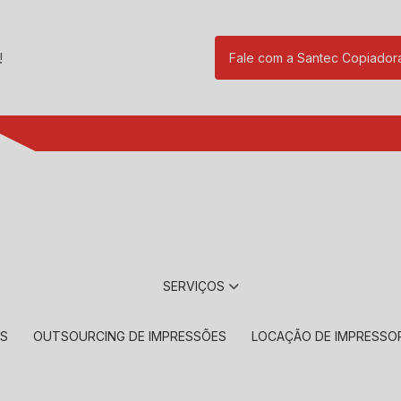
!
Fale com a Santec Copiador
(11) 2901-17
SERVIÇOS
RS
OUTSOURCING DE IMPRESSÕES
LOCAÇÃO DE IMPRESSO