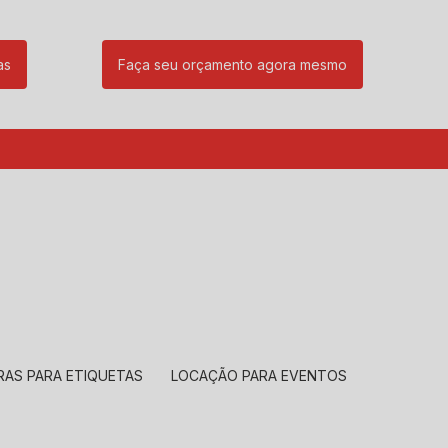
as
Faça seu orçamento agora mesmo
85
(11) 99239-1832
atendimento@santeccopiadoras.com.br
RAS PARA ETIQUETAS
LOCAÇÃO PARA EVENTOS