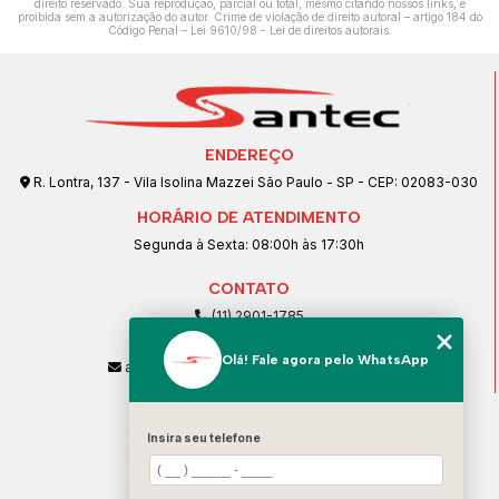
direito reservado. Sua reprodução, parcial ou total, mesmo citando nossos links, é
proibida sem a autorização do autor. Crime de violação de direito autoral – artigo 184 do
Código Penal –
Lei 9610/98 - Lei de direitos autorais
.
ENDEREÇO
R. Lontra, 137 - Vila Isolina Mazzei São Paulo - SP - CEP: 02083-030
HORÁRIO DE ATENDIMENTO
Segunda à Sexta: 08:00h às 17:30h
CONTATO
(11) 2901-1785
(11) 99239-1832
Olá! Fale agora pelo WhatsApp
atendimento@santeccopiadoras.com.br
MENU
Home
Insira seu telefone
Empresa