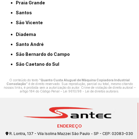
Praia Grande
Santos
São Vicente
Diadema
Santo André
São Bernardo do Campo
São Caetano do Sul
O conteúdo do texto "
Quanto Custa Aluguel de Máquina Copiadora Industrial
Consolação
" é de direito reservado. Sua reprodução, parcial ou total, mesmo citando
nossos links, é proibida sem a autorização do autor. Crime de violação de direito autoral –
artigo 184 do Código Penal –
Lei 9610/98 - Lei de direitos autorais
.
ENDEREÇO
R. Lontra, 137 - Vila Isolina Mazzei São Paulo - SP - CEP: 02083-030