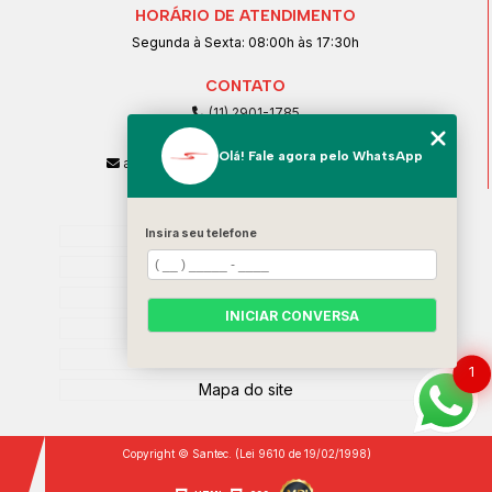
HORÁRIO DE ATENDIMENTO
Segunda à Sexta: 08:00h às 17:30h
CONTATO
(11) 2901-1785
(11) 99239-1832
Olá! Fale agora pelo WhatsApp
atendimento@santeccopiadoras.com.br
MENU
Home
Insira seu telefone
Empresa
SERVIÇOS
INICIAR CONVERSA
Contato
Categorias
1
Mapa do site
Copyright © Santec. (Lei 9610 de 19/02/1998)