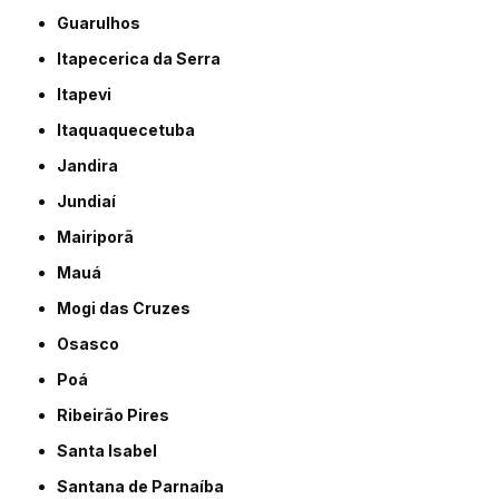
Guarulhos
Itapecerica da Serra
Itapevi
Itaquaquecetuba
Jandira
Jundiaí
Mairiporã
Mauá
Mogi das Cruzes
Osasco
Poá
Ribeirão Pires
Santa Isabel
Santana de Parnaíba