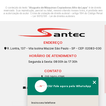
O conteúdo do texto "
Aluguéis de Máquinas Copiadoras Alto da Lapa
" é de direito
reservado. Sua reprodução, parcial ou total, mesmo citando nossos links, é proibida sem
a autorização do autor. Crime de violação de direito autoral – artigo 184 do Código Penal
–
Lei 9610/98 - Lei de direitos autorais
.
ENDEREÇO
R. Lontra, 137 - Vila Isolina Mazzei São Paulo - SP - CEP: 02083-030
HORÁRIO DE ATENDIMENTO
Segunda à Sexta: 08:00h às 17:30h
CONTATO
(11) 2901-1785
(11) 99239-1832
Olá! Fale agora pelo WhatsApp
atendimento@santeccopiadoras.com.br
MENU
Insira seu telefone
Home