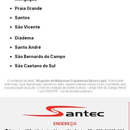
Praia Grande
Santos
São Vicente
Diadema
Santo André
São Bernardo do Campo
São Caetano do Sul
O conteúdo do texto "
Aluguéis de Máquinas Copiadoras Epson Lapa
" é de direito
reservado. Sua reprodução, parcial ou total, mesmo citando nossos links, é proibida sem
a autorização do autor. Crime de violação de direito autoral – artigo 184 do Código Penal
–
Lei 9610/98 - Lei de direitos autorais
.
ENDEREÇO