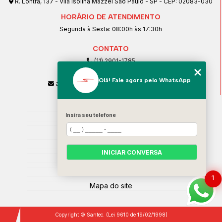
R. Lontra, 137 - Vila Isolina Mazzei São Paulo - SP - CEP: 02083-030
HORÁRIO DE ATENDIMENTO
Segunda à Sexta: 08:00h às 17:30h
CONTATO
(11) 2901-1785
(11) 99239-1832
Olá! Fale agora pelo WhatsApp
atendimento@santeccopiadoras.com.br
MENU
Insira seu telefone
Home
Empresa
SERVIÇOS
INICIAR CONVERSA
Contato
Categorias
1
Mapa do site
Copyright © Santec. (Lei 9610 de 19/02/1998)