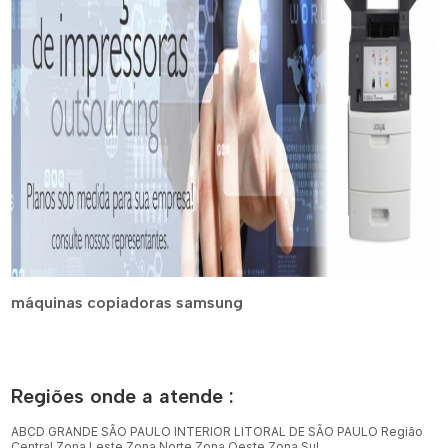
máquinas copiadoras samsung
Regiões onde a atende :
ABCD
GRANDE SÃO PAULO
INTERIOR
LITORAL DE SÃO PAULO
Região
Central
Zona Leste
Zona Norte
Zona Oeste
Zona Sul