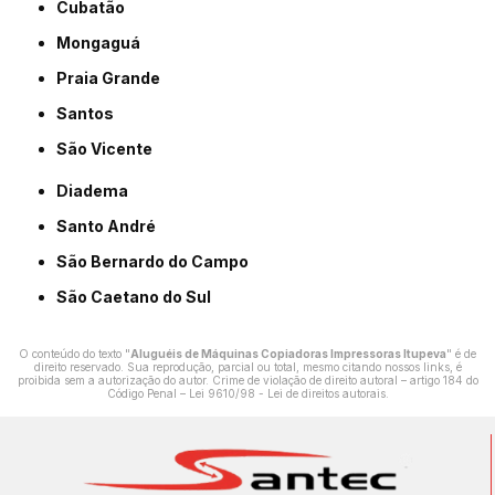
Cubatão
Mongaguá
Praia Grande
Santos
São Vicente
Diadema
Santo André
São Bernardo do Campo
São Caetano do Sul
O conteúdo do texto "
Aluguéis de Máquinas Copiadoras Impressoras Itupeva
" é de
direito reservado. Sua reprodução, parcial ou total, mesmo citando nossos links, é
proibida sem a autorização do autor. Crime de violação de direito autoral – artigo 184 do
Código Penal –
Lei 9610/98 - Lei de direitos autorais
.