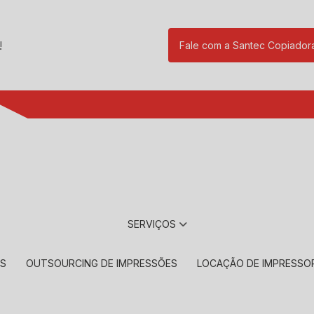
!
Fale com a Santec Copiador
(11) 2901-17
SERVIÇOS
RS
OUTSOURCING DE IMPRESSÕES
LOCAÇÃO DE IMPRESSO