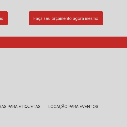
as
Faça seu orçamento agora mesmo
85
(11) 99239-1832
atendimento@santeccopiadoras.com.br
RAS PARA ETIQUETAS
LOCAÇÃO PARA EVENTOS