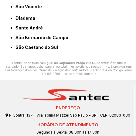
São Vicente
Diadema
Santo André
São Bernardo do Campo
São Caetano do Sul
O conteúdo do texto "
Aluguel de Copiadora Preço Vila Guilherme
" é de direito
reservado. Sua reprodução, parcial ou total, mesmo citando nossos links, é proibida sem
a autorização do autor. Crime de violação de direito autoral – artigo 184 do Código Penal
–
Lei 9610/98 - Lei de direitos autorais
.
ENDEREÇO
R. Lontra, 137 - Vila Isolina Mazzei São Paulo - SP - CEP: 02083-030
HORÁRIO DE ATENDIMENTO
Segunda à Sexta: 08:00h às 17:30h