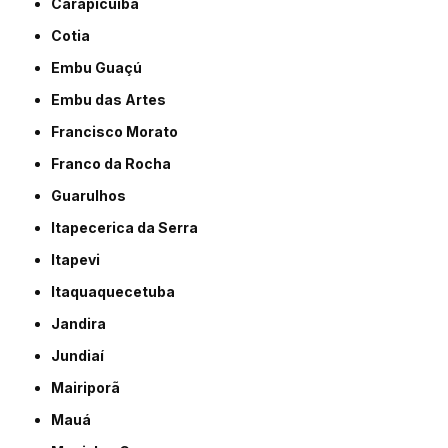
Carapicuíba
Cotia
Embu Guaçú
Embu das Artes
Francisco Morato
Franco da Rocha
Guarulhos
Itapecerica da Serra
Itapevi
Itaquaquecetuba
Jandira
Jundiaí
Mairiporã
Mauá