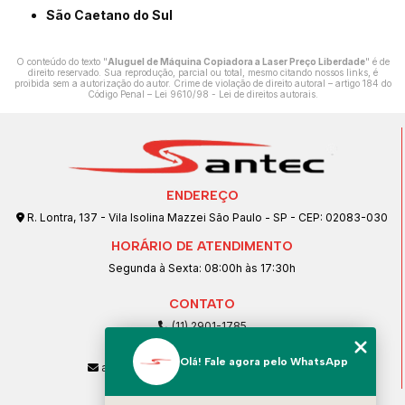
São Caetano do Sul
O conteúdo do texto "
Aluguel de Máquina Copiadora a Laser Preço Liberdade
" é de
direito reservado. Sua reprodução, parcial ou total, mesmo citando nossos links, é
proibida sem a autorização do autor. Crime de violação de direito autoral – artigo 184 do
Código Penal –
Lei 9610/98 - Lei de direitos autorais
.
ENDEREÇO
R. Lontra, 137 - Vila Isolina Mazzei São Paulo - SP - CEP: 02083-030
HORÁRIO DE ATENDIMENTO
Segunda à Sexta: 08:00h às 17:30h
CONTATO
(11) 2901-1785
(11) 99239-1832
Olá! Fale agora pelo WhatsApp
atendimento@santeccopiadoras.com.br
MENU