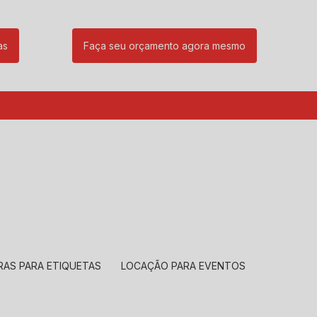
as
Faça seu orçamento agora mesmo
85
(11) 99239-1832
atendimento@santeccopiadoras.com.br
RAS PARA ETIQUETAS
LOCAÇÃO PARA EVENTOS