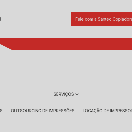
!
Fale com a Santec Copiador
(11) 2901-17
SERVIÇOS
RS
OUTSOURCING DE IMPRESSÕES
LOCAÇÃO DE IMPRESSO