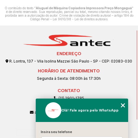
O conteúdo do texto "
Aluguel de Máquina Copiadora Impressora Preço Mongaguá
"
é de direito reservado. Sua reprodução, parcial ou total, mesmo citando nossos links, é
proibida sem a autorização do autor. Crime de violação de direito autoral – artigo 184 do
Código Penal –
Lei 9610/98 - Lei de direitos autorais
.
ENDEREÇO
R. Lontra, 137 - Vila Isolina Mazzei São Paulo - SP - CEP: 02083-030
HORÁRIO DE ATENDIMENTO
Segunda à Sexta: 08:00h às 17:30h
CONTATO
(11) 2901-1785
(11) 99239-1832
Olá! Fale agora pelo WhatsApp
atendimento@santeccopiadoras.com.br
MENU
Home
Insira seu telefone