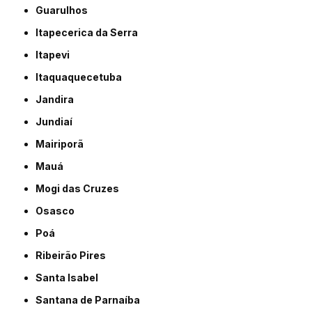
Guarulhos
Itapecerica da Serra
Itapevi
Itaquaquecetuba
Jandira
Jundiaí
Mairiporã
Mauá
Mogi das Cruzes
Osasco
Poá
Ribeirão Pires
Santa Isabel
Santana de Parnaíba