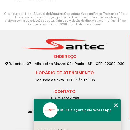
O conteúdo do texto "
Aluguel de Máquina Copiadora Kyocera Preço Tremembé
" é de
direito reservado. Sua reprodução, parcial ou total, mesmo citando nossos links, é
proibida sem a autorização do autor. Crime de violação de direito autoral – artigo 184 do
Código Penal –
Lei 9610/98 - Lei de direitos autorais
.
ENDEREÇO
R. Lontra, 137 - Vila Isolina Mazzei São Paulo - SP - CEP: 02083-030
HORÁRIO DE ATENDIMENTO
Segunda à Sexta: 08:00h às 17:30h
CONTATO
(11) 2901-1785
(11) 99239-1832
Olá! Fale agora pelo WhatsApp
atendimento@santeccopiadoras.com.br
MENU