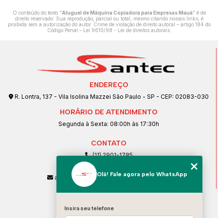
O conteúdo do texto "
Aluguel de Máquina Copiadora para Empresas Mauá
" é de
direito reservado. Sua reprodução, parcial ou total, mesmo citando nossos links, é
proibida sem a autorização do autor. Crime de violação de direito autoral – artigo 184 do
Código Penal –
Lei 9610/98 - Lei de direitos autorais
.
ENDEREÇO
R. Lontra, 137 - Vila Isolina Mazzei São Paulo - SP - CEP: 02083-030
HORÁRIO DE ATENDIMENTO
Segunda à Sexta: 08:00h às 17:30h
CONTATO
(11) 2901-1785
(11) 99239-1832
Olá! Fale agora pelo WhatsApp
atendimento@santeccopiadoras.com.br
MENU
Home
Insira seu telefone