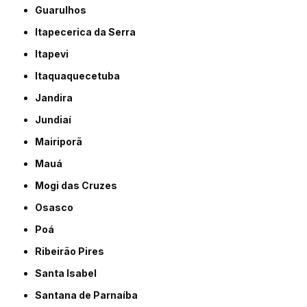
Guarulhos
Itapecerica da Serra
Itapevi
Itaquaquecetuba
Jandira
Jundiaí
Mairiporã
Mauá
Mogi das Cruzes
Osasco
Poá
Ribeirão Pires
Santa Isabel
Santana de Parnaíba