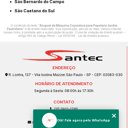
São Bernardo do Campo
São Caetano do Sul
O conteúdo do texto "
Aluguel de Máquina Copiadora para Papelaria Jardim
Paulistano
" é de direito reservado. Sua reprodução, parcial ou total, mesmo citando
nossos links, é proibida sem a autorização do autor. Crime de violação de direito autoral –
artigo 184 do Código Penal –
Lei 9610/98 - Lei de direitos autorais
.
ENDEREÇO
R. Lontra, 137 - Vila Isolina Mazzei São Paulo - SP - CEP: 02083-030
HORÁRIO DE ATENDIMENTO
Segunda à Sexta: 08:00h às 17:30h
CONTATO
(11) 2901-1785
(11) 99239-1832
Olá! Fale agora pelo WhatsApp
atendimento@santeccopiadoras.com.br