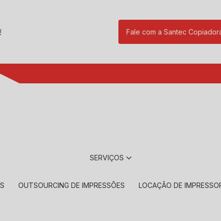
!
Fale com a Santec Copiador
(11) 2901-17
SERVIÇOS
RS
OUTSOURCING DE IMPRESSÕES
LOCAÇÃO DE IMPRESSO