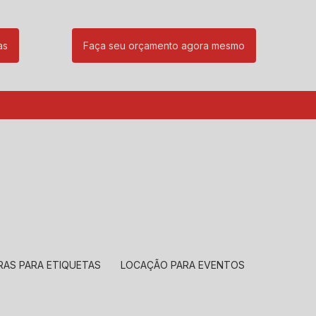
as
Faça seu orçamento agora mesmo
85
(11) 99239-1832
atendimento@santeccopiadoras.com.br
RAS PARA ETIQUETAS
LOCAÇÃO PARA EVENTOS