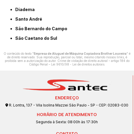
Diadema
Santo André
São Bernardo do Campo
São Caetano do Sul
O conteúdo do texto "
Empresa de Aluguel de Máquina Copiadora Brother Louveira
" é
de direito reservado. Sua reprodução, parcial ou total, mesmo citando nossos links, é
proibida sem a autorização do autor. Crime de violação de direito autoral – artigo 184 do
Código Penal –
Lei 9610/98 - Lei de direitos autorais
.
ENDEREÇO
R. Lontra, 137 - Vila Isolina Mazzei São Paulo - SP - CEP: 02083-030
HORÁRIO DE ATENDIMENTO
Segunda à Sexta: 08:00h às 17:30h
CONTATO