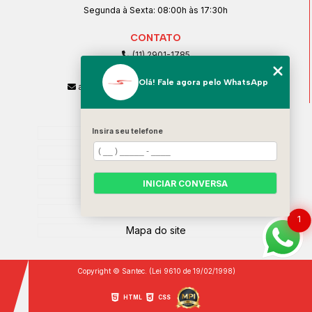
Segunda à Sexta: 08:00h às 17:30h
CONTATO
(11) 2901-1785
(11) 99239-1832
Olá! Fale agora pelo WhatsApp
atendimento@santeccopiadoras.com.br
MENU
Home
Insira seu telefone
Empresa
SERVIÇOS
INICIAR CONVERSA
Contato
Categorias
1
Mapa do site
Copyright © Santec. (Lei 9610 de 19/02/1998)
HTML
CSS