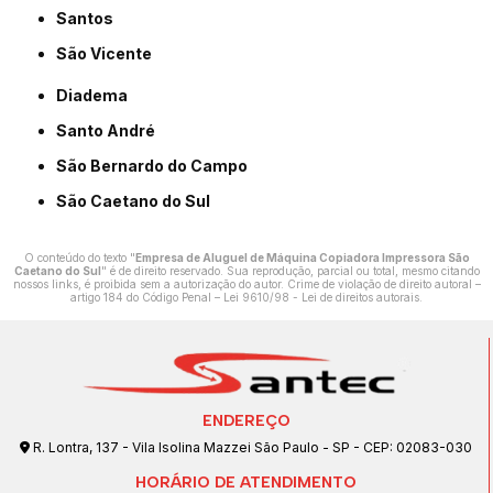
Santos
São Vicente
Diadema
Santo André
São Bernardo do Campo
São Caetano do Sul
O conteúdo do texto "
Empresa de Aluguel de Máquina Copiadora Impressora São
Caetano do Sul
" é de direito reservado. Sua reprodução, parcial ou total, mesmo citando
nossos links, é proibida sem a autorização do autor. Crime de violação de direito autoral –
artigo 184 do Código Penal –
Lei 9610/98 - Lei de direitos autorais
.
ENDEREÇO
R. Lontra, 137 - Vila Isolina Mazzei São Paulo - SP - CEP: 02083-030
HORÁRIO DE ATENDIMENTO