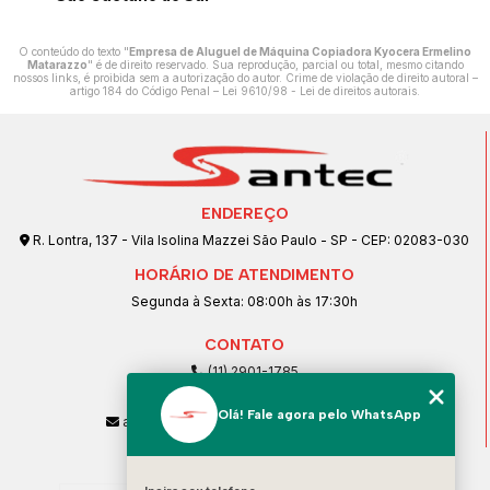
O conteúdo do texto "
Empresa de Aluguel de Máquina Copiadora Kyocera Ermelino
Matarazzo
" é de direito reservado. Sua reprodução, parcial ou total, mesmo citando
nossos links, é proibida sem a autorização do autor. Crime de violação de direito autoral –
artigo 184 do Código Penal –
Lei 9610/98 - Lei de direitos autorais
.
ENDEREÇO
R. Lontra, 137 - Vila Isolina Mazzei São Paulo - SP - CEP: 02083-030
HORÁRIO DE ATENDIMENTO
Segunda à Sexta: 08:00h às 17:30h
CONTATO
(11) 2901-1785
(11) 99239-1832
Olá! Fale agora pelo WhatsApp
atendimento@santeccopiadoras.com.br
MENU