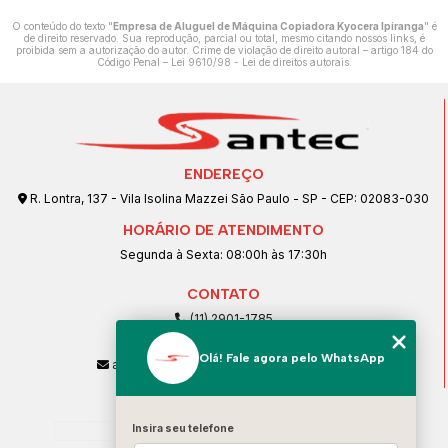
O conteúdo do texto "
Empresa de Aluguel de Máquina Copiadora Kyocera Ipiranga
" é
de direito reservado. Sua reprodução, parcial ou total, mesmo citando nossos links, é
proibida sem a autorização do autor. Crime de violação de direito autoral – artigo 184 do
Código Penal –
Lei 9610/98 - Lei de direitos autorais
.
ENDEREÇO
R. Lontra, 137 - Vila Isolina Mazzei São Paulo - SP - CEP: 02083-030
HORÁRIO DE ATENDIMENTO
Segunda à Sexta: 08:00h às 17:30h
CONTATO
(11) 2901-1785
(11) 99239-1832
Olá! Fale agora pelo WhatsApp
atendimento@santeccopiadoras.com.br
MENU
Home
Insira seu telefone