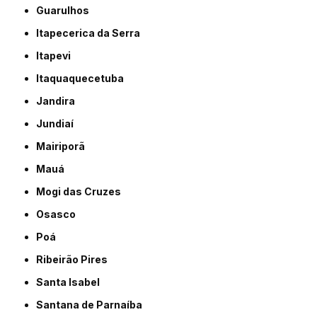
Guarulhos
Itapecerica da Serra
Itapevi
Itaquaquecetuba
Jandira
Jundiaí
Mairiporã
Mauá
Mogi das Cruzes
Osasco
Poá
Ribeirão Pires
Santa Isabel
Santana de Parnaíba