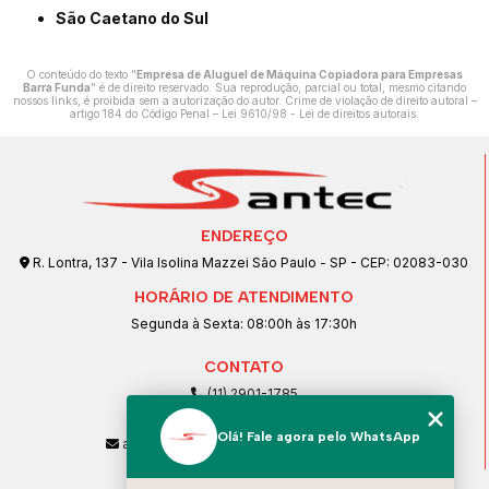
São Caetano do Sul
O conteúdo do texto "
Empresa de Aluguel de Máquina Copiadora para Empresas
Barra Funda
" é de direito reservado. Sua reprodução, parcial ou total, mesmo citando
nossos links, é proibida sem a autorização do autor. Crime de violação de direito autoral –
artigo 184 do Código Penal –
Lei 9610/98 - Lei de direitos autorais
.
ENDEREÇO
R. Lontra, 137 - Vila Isolina Mazzei São Paulo - SP - CEP: 02083-030
HORÁRIO DE ATENDIMENTO
Segunda à Sexta: 08:00h às 17:30h
CONTATO
(11) 2901-1785
(11) 99239-1832
Olá! Fale agora pelo WhatsApp
atendimento@santeccopiadoras.com.br
MENU