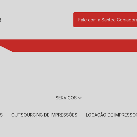
!
Fale com a Santec Copiador
(11) 2901-17
SERVIÇOS
RS
OUTSOURCING DE IMPRESSÕES
LOCAÇÃO DE IMPRESSO