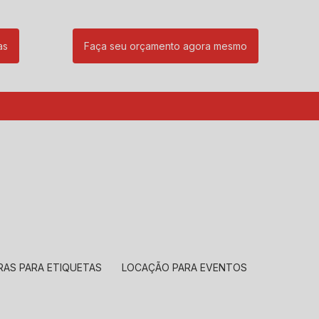
as
Faça seu orçamento agora mesmo
85
(11) 99239-1832
atendimento@santeccopiadoras.com.br
RAS PARA ETIQUETAS
LOCAÇÃO PARA EVENTOS