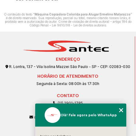
O conteúdo do texto "
Máquina Copiadora Colorida para Alugar Ermelino Matarazzo
"
é de direito reservado. Sua reprodução, parcial ou total, mesmo citando nossos links, é
proibida sem a autorização do autor. Crime de violação de direito autoral – artigo 184 do
Código Penal –
Lei 9610/98 - Lei de direitos autorais
.
ENDEREÇO
R. Lontra, 137 - Vila Isolina Mazzei São Paulo - SP - CEP: 02083-030
HORÁRIO DE ATENDIMENTO
Segunda à Sexta: 08:00h às 17:30h
CONTATO
(11) 2901-1785
(11) 99239-1832
Olá! Fale agora pelo WhatsApp
atendimento@santeccopiadoras.com.br
MENU