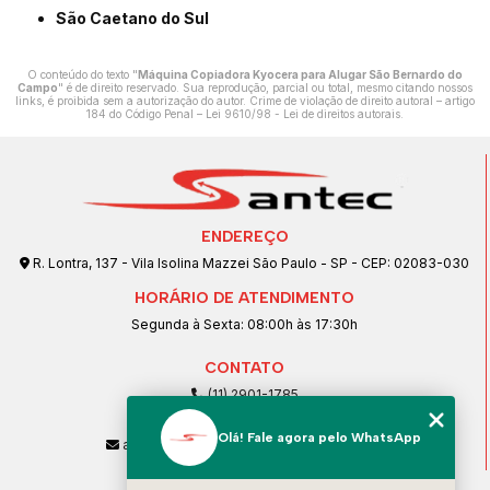
São Caetano do Sul
O conteúdo do texto "
Máquina Copiadora Kyocera para Alugar São Bernardo do
Campo
" é de direito reservado. Sua reprodução, parcial ou total, mesmo citando nossos
links, é proibida sem a autorização do autor. Crime de violação de direito autoral – artigo
184 do Código Penal –
Lei 9610/98 - Lei de direitos autorais
.
ENDEREÇO
R. Lontra, 137 - Vila Isolina Mazzei São Paulo - SP - CEP: 02083-030
HORÁRIO DE ATENDIMENTO
Segunda à Sexta: 08:00h às 17:30h
CONTATO
(11) 2901-1785
(11) 99239-1832
Olá! Fale agora pelo WhatsApp
atendimento@santeccopiadoras.com.br
MENU