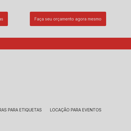
as
Faça seu orçamento agora mesmo
85
(11) 99239-1832
atendimento@santeccopiadoras.com.br
RAS PARA ETIQUETAS
LOCAÇÃO PARA EVENTOS