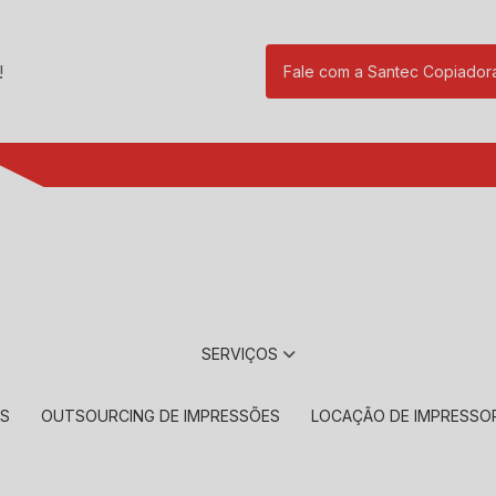
!
Fale com a Santec Copiador
(11) 2901-17
SERVIÇOS
RS
OUTSOURCING DE IMPRESSÕES
LOCAÇÃO DE IMPRESSO