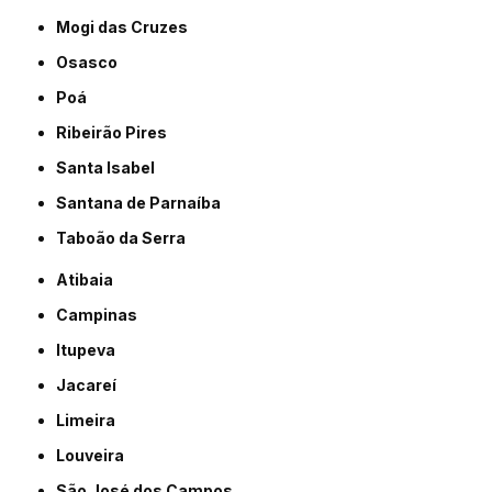
Mogi das Cruzes
Osasco
Poá
Ribeirão Pires
Santa Isabel
Santana de Parnaíba
Taboão da Serra
Atibaia
Campinas
Itupeva
Jacareí
Limeira
Louveira
São José dos Campos