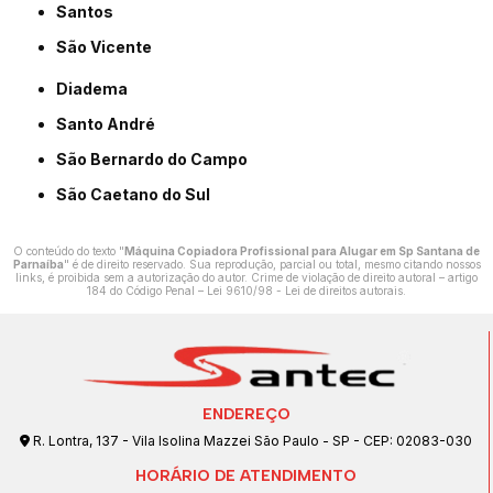
Santos
São Vicente
Diadema
Santo André
São Bernardo do Campo
São Caetano do Sul
O conteúdo do texto "
Máquina Copiadora Profissional para Alugar em Sp Santana de
Parnaíba
" é de direito reservado. Sua reprodução, parcial ou total, mesmo citando nossos
links, é proibida sem a autorização do autor. Crime de violação de direito autoral – artigo
184 do Código Penal –
Lei 9610/98 - Lei de direitos autorais
.
ENDEREÇO
R. Lontra, 137 - Vila Isolina Mazzei São Paulo - SP - CEP: 02083-030
HORÁRIO DE ATENDIMENTO