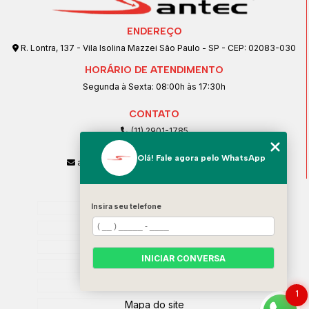
ENDEREÇO
R. Lontra, 137 - Vila Isolina Mazzei São Paulo - SP - CEP: 02083-030
HORÁRIO DE ATENDIMENTO
Segunda à Sexta: 08:00h às 17:30h
CONTATO
(11) 2901-1785
(11) 99239-1832
Olá! Fale agora pelo WhatsApp
atendimento@santeccopiadoras.com.br
MENU
Insira seu telefone
Home
Empresa
SERVIÇOS
INICIAR CONVERSA
Contato
Categorias
1
Mapa do site