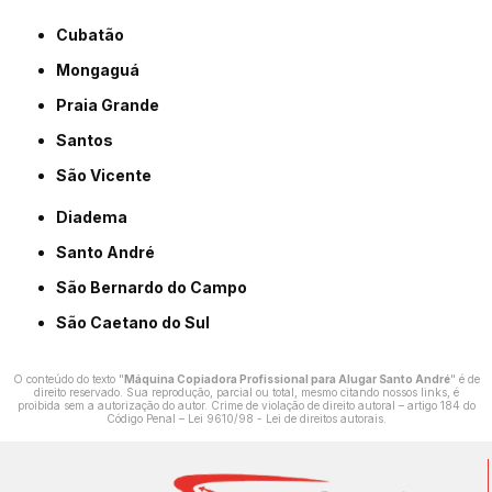
Cubatão
Mongaguá
Praia Grande
Santos
São Vicente
Diadema
Santo André
São Bernardo do Campo
São Caetano do Sul
O conteúdo do texto "
Máquina Copiadora Profissional para Alugar Santo André
" é de
direito reservado. Sua reprodução, parcial ou total, mesmo citando nossos links, é
proibida sem a autorização do autor. Crime de violação de direito autoral – artigo 184 do
Código Penal –
Lei 9610/98 - Lei de direitos autorais
.