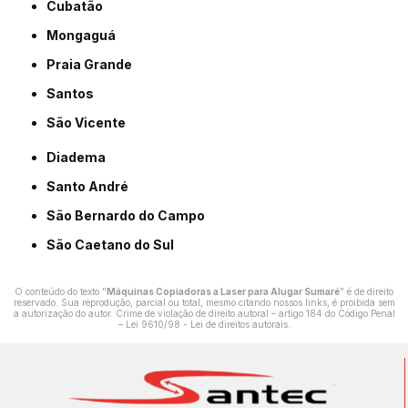
Cubatão
Mongaguá
Praia Grande
Santos
São Vicente
Diadema
Santo André
São Bernardo do Campo
São Caetano do Sul
O conteúdo do texto "
Máquinas Copiadoras a Laser para Alugar Sumaré
" é de direito
reservado. Sua reprodução, parcial ou total, mesmo citando nossos links, é proibida sem
a autorização do autor. Crime de violação de direito autoral – artigo 184 do Código Penal
–
Lei 9610/98 - Lei de direitos autorais
.