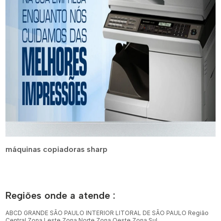
máquinas copiadoras sharp
Regiões onde a atende :
ABCD
GRANDE SÃO PAULO
INTERIOR
LITORAL DE SÃO PAULO
Região
Central
Zona Leste
Zona Norte
Zona Oeste
Zona Sul