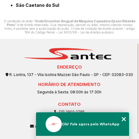
São Caetano do Sul
O conteúdo do texto "
Onde Encontrar Aluguel de Maquina Copiadora Epson Ribeirão
Pires
" é de direito reservado. Sua reprodução, parcial ou total, mesmo citando nossos
links, é proibida sem a autorização do autor. Crime de violação de direito autoral – artigo
184 do Código Penal –
Lei 9610/98 - Lei de direitos autorais
.
ENDEREÇO
R. Lontra, 137 - Vila Isolina Mazzei São Paulo - SP - CEP: 02083-030
HORÁRIO DE ATENDIMENTO
Segunda à Sexta: 08:00h às 17:30h
CONTATO
(11) 2901-1785
(11) 99239-1832
Olá! Fale agora pelo WhatsApp
atendimento@santeccopiadoras.com.br
MENU