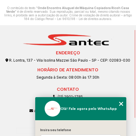
O conteúdo do texto "
Onde Encontro Aluguel de Máquina Copiadora Ricoh Casa
Verde
" é de direito reservado. Sua reprodução, parcial ou total, mesmo citando nossos
links, é proibida sem a autorização do autor. Crime de violação de direito autoral – artigo
184 do Código Penal –
Lei 9610/98 - Lei de direitos autorais
.
ENDEREÇO
R. Lontra, 137 - Vila Isolina Mazzei São Paulo - SP - CEP: 02083-030
HORÁRIO DE ATENDIMENTO
Segunda à Sexta: 08:00h às 17:30h
CONTATO
(11) 2901-1785
(11) 99239-1832
Olá! Fale agora pelo WhatsApp
atendimento@santeccopiadoras.com.br
MENU
Home
Insira seu telefone