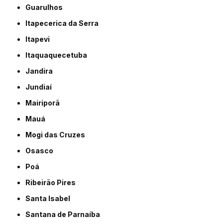
Guarulhos
Itapecerica da Serra
Itapevi
Itaquaquecetuba
Jandira
Jundiaí
Mairiporã
Mauá
Mogi das Cruzes
Osasco
Poá
Ribeirão Pires
Santa Isabel
Santana de Parnaíba