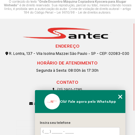
O conteúdo do texto "
Onde Encontro Máquina Copiadora Kyocera para Alugar
Vinhedo
" é de direito reservado. Sua reprodução, parcial ou total, mesmo citando nossos
links, é proibida sem a autorização do autor. Crime de violação de direito autoral – artigo
184 do Código Penal –
Lei 9610/98 - Lei de direitos autorais
.
ENDEREÇO
R. Lontra, 137 - Vila Isolina Mazzei São Paulo - SP - CEP: 02083-030
HORÁRIO DE ATENDIMENTO
Segunda à Sexta: 08:00h às 17:30h
CONTATO
(11) 2901-1785
(11) 99239-1832
Olá! Fale agora pelo WhatsApp
atendimento@santeccopiadoras.com.br
MENU
Home
Insira seu telefone
Empresa