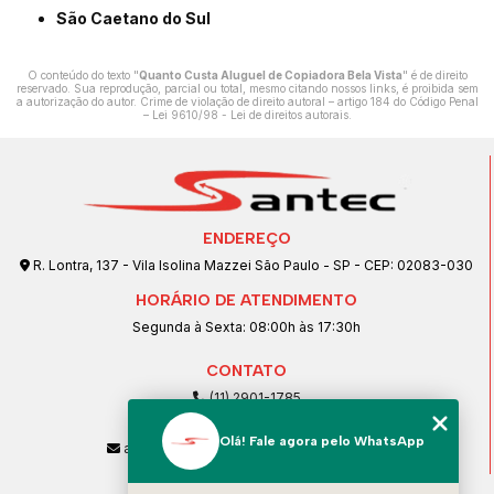
São Caetano do Sul
O conteúdo do texto "
Quanto Custa Aluguel de Copiadora Bela Vista
" é de direito
reservado. Sua reprodução, parcial ou total, mesmo citando nossos links, é proibida sem
a autorização do autor. Crime de violação de direito autoral – artigo 184 do Código Penal
–
Lei 9610/98 - Lei de direitos autorais
.
ENDEREÇO
R. Lontra, 137 - Vila Isolina Mazzei São Paulo - SP - CEP: 02083-030
HORÁRIO DE ATENDIMENTO
Segunda à Sexta: 08:00h às 17:30h
CONTATO
(11) 2901-1785
(11) 99239-1832
Olá! Fale agora pelo WhatsApp
atendimento@santeccopiadoras.com.br
MENU