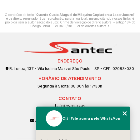
O conteúdo do texto "
Quanto Custa Aluguel de Máquina Copiadora a Laser Jacareí
"
é de direito reservado. Sua reprodução, parcial ou total, mesmo citando nossos links, é
proibida sem a autorização do autor. Crime de violação de direito autoral – artigo 184 do
Código Penal –
Lei 9610/98 - Lei de direitos autorais
.
ENDEREÇO
R. Lontra, 137 - Vila Isolina Mazzei São Paulo - SP - CEP: 02083-030
HORÁRIO DE ATENDIMENTO
Segunda à Sexta: 08:00h às 17:30h
CONTATO
(11) 2901-1785
(11) 99239-1832
Olá! Fale agora pelo WhatsApp
atendimento@santeccopiadoras.com.br
MENU