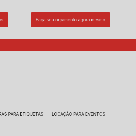
as
Faça seu orçamento agora mesmo
85
(11) 99239-1832
atendimento@santeccopiadoras.com.br
RAS PARA ETIQUETAS
LOCAÇÃO PARA EVENTOS