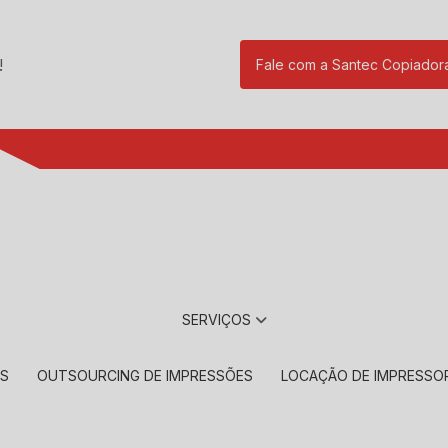
!
Fale com a Santec Copiador
(11) 2901-17
SERVIÇOS
RS
OUTSOURCING DE IMPRESSÕES
LOCAÇÃO DE IMPRESSO