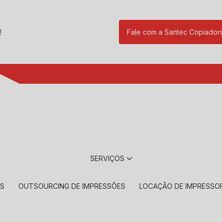
!
Fale com a Santec Copiador
(11) 2901-17
SERVIÇOS
RS
OUTSOURCING DE IMPRESSÕES
LOCAÇÃO DE IMPRESSO