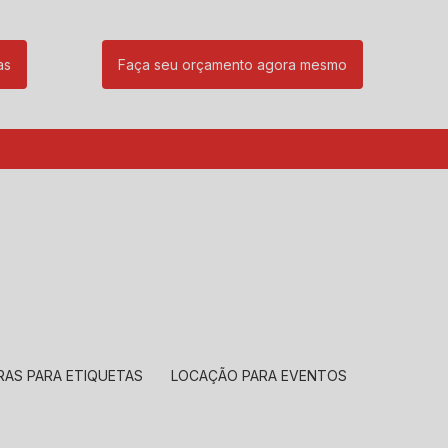
as
Faça seu orçamento agora mesmo
85
(11) 99239-1832
atendimento@santeccopiadoras.com.br
RAS PARA ETIQUETAS
LOCAÇÃO PARA EVENTOS