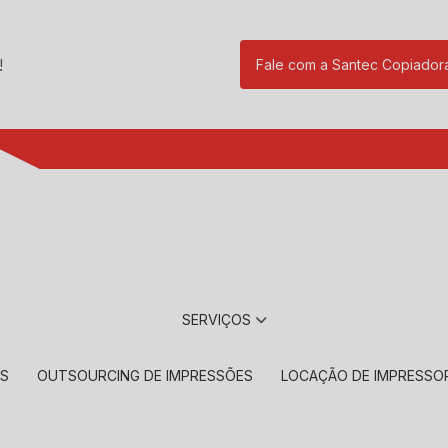
!
Fale com a Santec Copiador
(11) 2901-17
SERVIÇOS
RS
OUTSOURCING DE IMPRESSÕES
LOCAÇÃO DE IMPRESSO