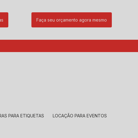
as
Faça seu orçamento agora mesmo
85
(11) 99239-1832
atendimento@santeccopiadoras.com.br
RAS PARA ETIQUETAS
LOCAÇÃO PARA EVENTOS