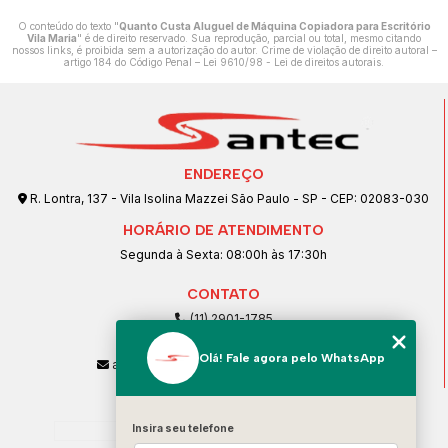
O conteúdo do texto "
Quanto Custa Aluguel de Máquina Copiadora para Escritório
Vila Maria
" é de direito reservado. Sua reprodução, parcial ou total, mesmo citando
nossos links, é proibida sem a autorização do autor. Crime de violação de direito autoral –
artigo 184 do Código Penal –
Lei 9610/98 - Lei de direitos autorais
.
ENDEREÇO
R. Lontra, 137 - Vila Isolina Mazzei São Paulo - SP - CEP: 02083-030
HORÁRIO DE ATENDIMENTO
Segunda à Sexta: 08:00h às 17:30h
CONTATO
(11) 2901-1785
(11) 99239-1832
Olá! Fale agora pelo WhatsApp
atendimento@santeccopiadoras.com.br
MENU
Home
Insira seu telefone