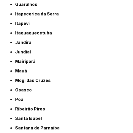
Guarulhos
Itapecerica da Serra
Itapevi
Itaquaquecetuba
Jandira
Jundiaí
Mairiporã
Mauá
Mogi das Cruzes
Osasco
Poá
Ribeirão Pires
Santa Isabel
Santana de Parnaíba