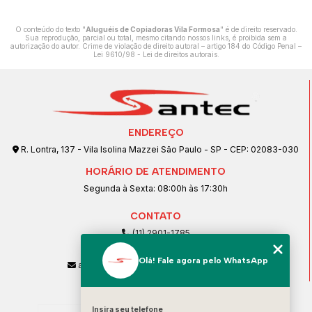
O conteúdo do texto "
Aluguéis de Copiadoras Vila Formosa
" é de direito reservado.
Sua reprodução, parcial ou total, mesmo citando nossos links, é proibida sem a
autorização do autor. Crime de violação de direito autoral – artigo 184 do Código Penal –
Lei 9610/98 - Lei de direitos autorais
.
ENDEREÇO
R. Lontra, 137 - Vila Isolina Mazzei São Paulo - SP - CEP: 02083-030
HORÁRIO DE ATENDIMENTO
Segunda à Sexta: 08:00h às 17:30h
CONTATO
(11) 2901-1785
(11) 99239-1832
Olá! Fale agora pelo WhatsApp
atendimento@santeccopiadoras.com.br
MENU
Insira seu telefone
Home