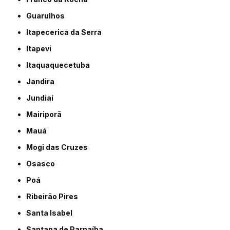
Guarulhos
Itapecerica da Serra
Itapevi
Itaquaquecetuba
Jandira
Jundiaí
Mairiporã
Mauá
Mogi das Cruzes
Osasco
Poá
Ribeirão Pires
Santa Isabel
Santana de Parnaíba