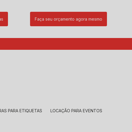
as
Faça seu orçamento agora mesmo
85
(11) 99239-1832
atendimento@santeccopiadoras.com.br
RAS PARA ETIQUETAS
LOCAÇÃO PARA EVENTOS