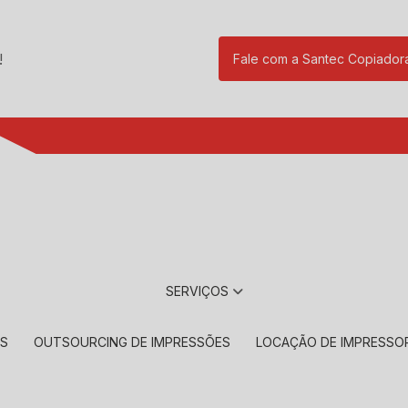
!
Fale com a Santec Copiador
(11) 2901-17
SERVIÇOS
RS
OUTSOURCING DE IMPRESSÕES
LOCAÇÃO DE IMPRESSO