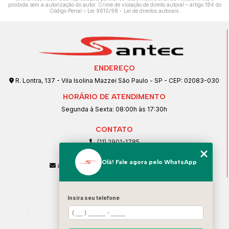
proibida sem a autorização do autor. Crime de violação de direito autoral – artigo 184 do
Código Penal –
Lei 9610/98 - Lei de direitos autorais
.
ENDEREÇO
R. Lontra, 137 - Vila Isolina Mazzei São Paulo - SP - CEP: 02083-030
HORÁRIO DE ATENDIMENTO
Segunda à Sexta: 08:00h às 17:30h
CONTATO
(11) 2901-1785
(11) 99239-1832
Olá! Fale agora pelo WhatsApp
atendimento@santeccopiadoras.com.br
MENU
Insira seu telefone
Home
Empresa
SERVIÇOS