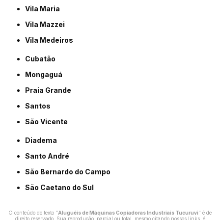
Vila Maria
Vila Mazzei
Vila Medeiros
Cubatão
Mongaguá
Praia Grande
Santos
São Vicente
Diadema
Santo André
São Bernardo do Campo
São Caetano do Sul
O conteúdo do texto "
Aluguéis de Máquinas Copiadoras Industriais Tucuruvi
" é de
direito reservado. Sua reprodução, parcial ou total, mesmo citando nossos links, é