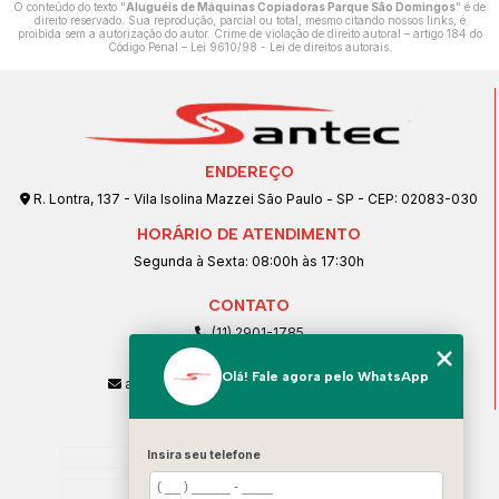
O conteúdo do texto "
Aluguéis de Máquinas Copiadoras Parque São Domingos
" é de
direito reservado. Sua reprodução, parcial ou total, mesmo citando nossos links, é
proibida sem a autorização do autor. Crime de violação de direito autoral – artigo 184 do
Código Penal –
Lei 9610/98 - Lei de direitos autorais
.
ENDEREÇO
R. Lontra, 137 - Vila Isolina Mazzei São Paulo - SP - CEP: 02083-030
HORÁRIO DE ATENDIMENTO
Segunda à Sexta: 08:00h às 17:30h
CONTATO
(11) 2901-1785
(11) 99239-1832
Olá! Fale agora pelo WhatsApp
atendimento@santeccopiadoras.com.br
MENU
Insira seu telefone
Home
Empresa