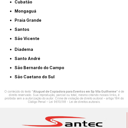
Cubatão
Mongaguá
Praia Grande
Santos
São Vicente
Diadema
Santo André
São Bernardo do Campo
São Caetano do Sul
O conteúdo do texto "
Aluguel de Copiadora para Eventos em Sp Vila Guilherme
" é de
direito reservado. Sua reprodução, parcial ou total, mesmo citando nossos links, é
proibida sem a autorização do autor. Crime de violação de direito autoral – artigo 184 do
Código Penal –
Lei 9610/98 - Lei de direitos autorais
.