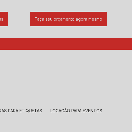
as
Faça seu orçamento agora mesmo
85
(11) 99239-1832
atendimento@santeccopiadoras.com.br
RAS PARA ETIQUETAS
LOCAÇÃO PARA EVENTOS