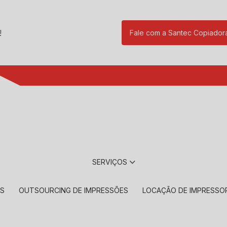
!
Fale com a Santec Copiador
(11) 2901-17
SERVIÇOS
RS
OUTSOURCING DE IMPRESSÕES
LOCAÇÃO DE IMPRESSO