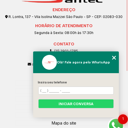
ENDEREÇO
R. Lontra, 137 - Vila Isolina Mazzei São Paulo - SP - CEP: 02083-030
HORÁRIO DE ATENDIMENTO
Segunda à Sexta: 08:00h às 17:30h
CONTATO
(11) 2901-1785
(11) 99239-1832
Olá! Fale agora pelo WhatsApp
atendimento@santeccopiadoras.com.br
MENU
Insira seu telefone
Home
Empresa
SERVIÇOS
INICIAR CONVERSA
Contato
Categorias
1
Mapa do site