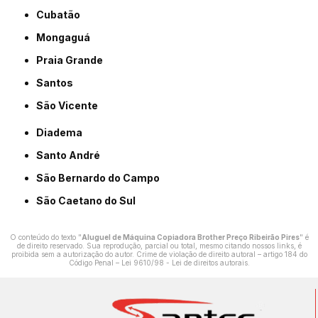
Cubatão
Mongaguá
Praia Grande
Santos
São Vicente
Diadema
Santo André
São Bernardo do Campo
São Caetano do Sul
O conteúdo do texto "
Aluguel de Máquina Copiadora Brother Preço Ribeirão Pires
" é
de direito reservado. Sua reprodução, parcial ou total, mesmo citando nossos links, é
proibida sem a autorização do autor. Crime de violação de direito autoral – artigo 184 do
Código Penal –
Lei 9610/98 - Lei de direitos autorais
.