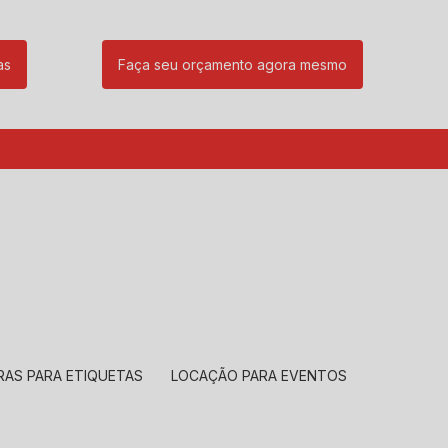
as
Faça seu orçamento agora mesmo
85
(11) 99239-1832
atendimento@santeccopiadoras.com.br
RAS PARA ETIQUETAS
LOCAÇÃO PARA EVENTOS