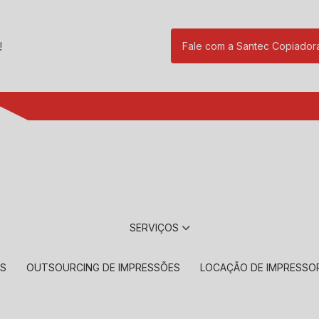
!
Fale com a Santec Copiador
(11) 2901-17
SERVIÇOS
RS
OUTSOURCING DE IMPRESSÕES
LOCAÇÃO DE IMPRESSO