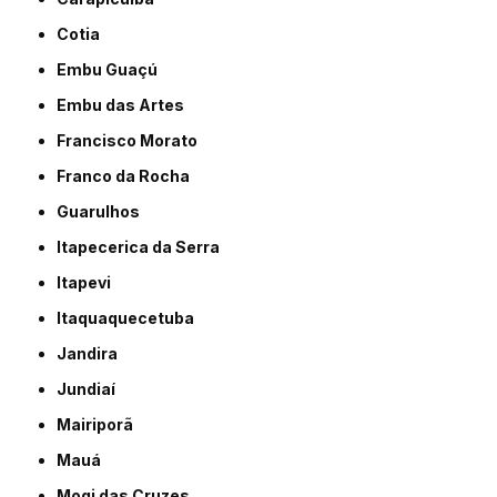
Cotia
Embu Guaçú
Embu das Artes
Francisco Morato
Franco da Rocha
Guarulhos
Itapecerica da Serra
Itapevi
Itaquaquecetuba
Jandira
Jundiaí
Mairiporã
Mauá
Mogi das Cruzes