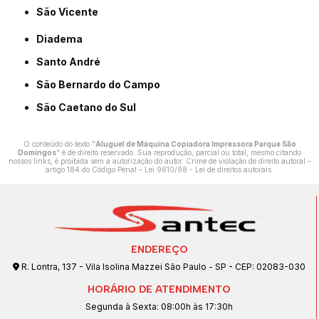
São Vicente
Diadema
Santo André
São Bernardo do Campo
São Caetano do Sul
O conteúdo do texto "
Aluguel de Máquina Copiadora Impressora Parque São
Domingos
" é de direito reservado. Sua reprodução, parcial ou total, mesmo citando
nossos links, é proibida sem a autorização do autor. Crime de violação de direito autoral –
artigo 184 do Código Penal –
Lei 9610/98 - Lei de direitos autorais
.
ENDEREÇO
R. Lontra, 137 - Vila Isolina Mazzei São Paulo - SP - CEP: 02083-030
HORÁRIO DE ATENDIMENTO
Segunda à Sexta: 08:00h às 17:30h