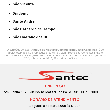
São Vicente
Diadema
Santo André
São Bernardo do Campo
São Caetano do Sul
O conteúdo do texto "
Aluguel de Máquina Copiadora Industrial Campinas
" é de
direito reservado. Sua reprodução, parcial ou total, mesmo citando nossos links, é
proibida sem a autorização do autor. Crime de violação de direito autoral – artigo 184 do
Código Penal –
Lei 9610/98 - Lei de direitos autorais
.
ENDEREÇO
R. Lontra, 137 - Vila Isolina Mazzei São Paulo - SP - CEP: 02083-030
HORÁRIO DE ATENDIMENTO
Segunda à Sexta: 08:00h às 17:30h