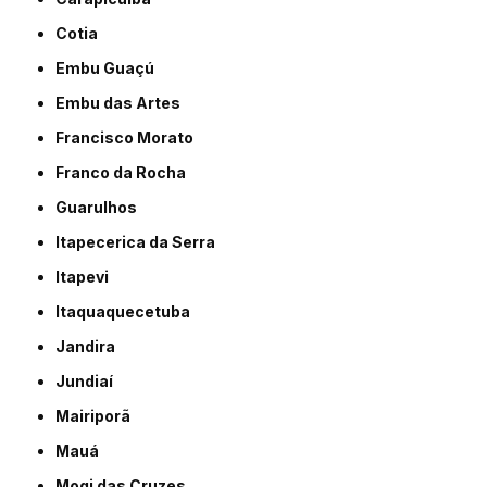
Cotia
Embu Guaçú
Embu das Artes
Francisco Morato
Franco da Rocha
Guarulhos
Itapecerica da Serra
Itapevi
Itaquaquecetuba
Jandira
Jundiaí
Mairiporã
Mauá
Mogi das Cruzes