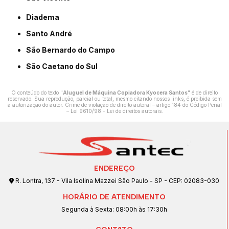
Diadema
Santo André
São Bernardo do Campo
São Caetano do Sul
O conteúdo do texto "
Aluguel de Máquina Copiadora Kyocera Santos
" é de direito
reservado. Sua reprodução, parcial ou total, mesmo citando nossos links, é proibida sem
a autorização do autor. Crime de violação de direito autoral – artigo 184 do Código Penal
–
Lei 9610/98 - Lei de direitos autorais
.
ENDEREÇO
R. Lontra, 137 - Vila Isolina Mazzei São Paulo - SP - CEP: 02083-030
HORÁRIO DE ATENDIMENTO
Segunda à Sexta: 08:00h às 17:30h