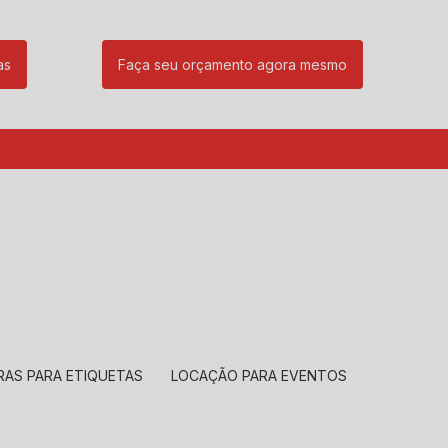
as
Faça seu orçamento agora mesmo
85
(11) 99239-1832
atendimento@santeccopiadoras.com.br
RAS PARA ETIQUETAS
LOCAÇÃO PARA EVENTOS