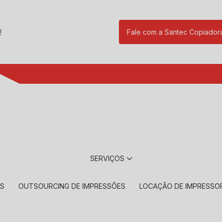
!
Fale com a Santec Copiador
(11) 2901-17
SERVIÇOS
RS
OUTSOURCING DE IMPRESSÕES
LOCAÇÃO DE IMPRESSO