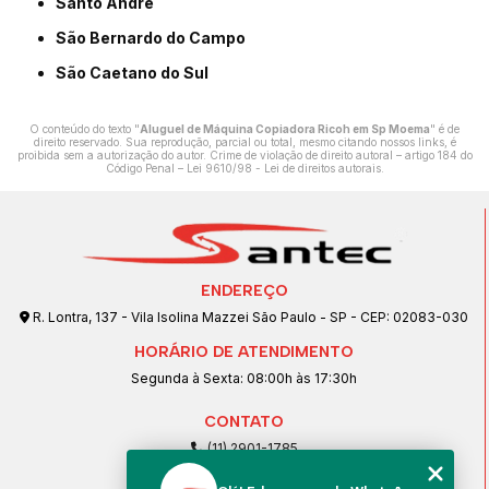
Santo André
São Bernardo do Campo
São Caetano do Sul
O conteúdo do texto "
Aluguel de Máquina Copiadora Ricoh em Sp Moema
" é de
direito reservado. Sua reprodução, parcial ou total, mesmo citando nossos links, é
proibida sem a autorização do autor. Crime de violação de direito autoral – artigo 184 do
Código Penal –
Lei 9610/98 - Lei de direitos autorais
.
ENDEREÇO
R. Lontra, 137 - Vila Isolina Mazzei São Paulo - SP - CEP: 02083-030
HORÁRIO DE ATENDIMENTO
Segunda à Sexta: 08:00h às 17:30h
CONTATO
(11) 2901-1785
(11) 99239-1832